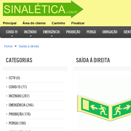
Principal
Área do cliente
Carrinho
Finalizar
COVID-19
Incêndio
Emergência
Proibição
Perigo
Obrigação
Iden
»
Home
Saída á direita
Categorias
Saída á direita
CCTV (6)
COVID-19 (77)
Incêndio (287)
Emergência (246)
Proibição (178)
Perigo (198)