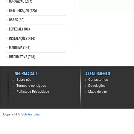
Obrigação (217)
Identificação (125)
Obras (50)
Especial (306)
Instalações (414)
Marítima (194)
Informativa (718)
Informação
Atendimento
Sobre nós
Contacte-nos
Termos e condições
Devoluções
Politica de Privacidade
Mapa do site
Copyright ©
Sulsites Lda.