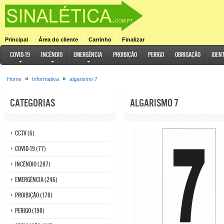
Principal
Área do cliente
Carrinho
Finalizar
COVID-19
Incêndio
Emergência
Proibição
Perigo
Obrigação
Iden
»
»
Home
Informativa
algarismo 7
Categorias
algarismo 7
CCTV (6)
COVID-19 (77)
Incêndio (287)
Emergência (246)
Proibição (178)
Perigo (198)