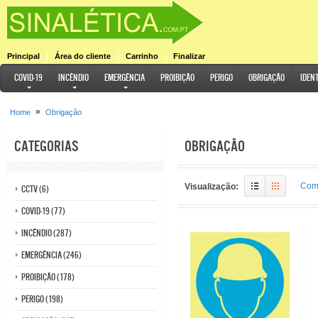
Principal
Área do cliente
Carrinho
Finalizar
COVID-19
Incêndio
Emergência
Proibição
Perigo
Obrigação
Iden
»
Home
Obrigação
Categorias
Obrigação
Comp
Visualização:
CCTV (6)
COVID-19 (77)
Incêndio (287)
Emergência (246)
Proibição (178)
Perigo (198)