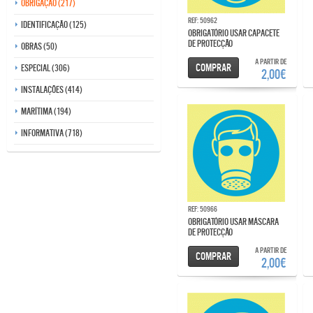
Obrigação (217)
Ref: 50962
Identificação (125)
OBRIGATÓRIO USAR CAPACETE
DE PROTECÇÃO
Obras (50)
A partir de
Comprar
Especial (306)
2,00€
Instalações (414)
Marítima (194)
Informativa (718)
Ref: 50966
OBRIGATÓRIO USAR MÁSCARA
DE PROTECÇÃO
A partir de
Comprar
2,00€