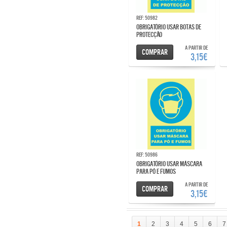
Ref: 50982
OBRIGATÓRIO USAR BOTAS DE
PROTECÇÃO
A partir de
Comprar
3,15€
Ref: 50986
OBRIGATÓRIO USAR MÁSCARA
PARA PÓ E FUMOS
A partir de
Comprar
3,15€
1
2
3
4
5
6
7