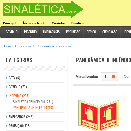
Principal
Área do cliente
Carrinho
Finalizar
COVID-19
Incêndio
Emergência
Proibição
Perigo
Obrigação
Iden
»
»
Home
Incêndio
Panorâmica de incêndio
Categorias
Panorâmica de incêndi
Comp
Visualização:
CCTV (6)
COVID-19 (77)
Incêndio (287)
- Sinalética de incêndio (271)
- Panorâmica de incêndio (16)
Emergência (246)
Proibição (178)