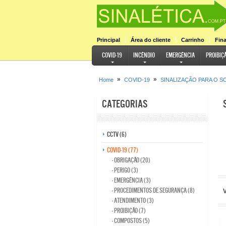
Principal
Área do cliente
Carrinho
Fina
COVID-19
Incêndio
Emergência
Proibiç
»
»
Home
COVID-19
SINALIZAÇÃO PARA O S
Categorias
CCTV (6)
COVID-19 (77)
- OBRIGAÇÃO (20)
- PERIGO (3)
- EMERGÊNCIA (3)
- PROCEDIMENTOS DE SEGURANÇA (8)
V
- ATENDIMENTO (3)
- PROIBIÇÃO (7)
- COMPOSTOS (5)