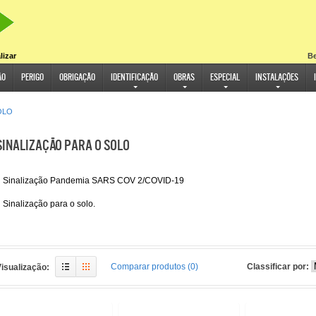
lizar
Be
ão
Perigo
Obrigação
Identificação
Obras
Especial
Instalações
OLO
SINALIZAÇÃO PARA O SOLO
Sinalização Pandemia SARS COV 2/COVID-19
Sinalização para o solo.
Comparar produtos (0)
Classificar por:
isualização: