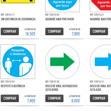
Ref: COV 02.71
Ref: COV 03.00
Ref: COV 03.01
2m (distância de segurança)
AGUARDE AQUI POR FAVOR
AGUARDE AQUI PO
A partir de
A partir de
Comprar
Comprar
Comprar
16,50€
7,90€
Ref: COV 03.03
Ref: COV 03.30
Ref: COV 03.31
RESPEITE A DISTÂNCIA
DISCO DE VINIL AUTOADESIVO
DISCO DE VINIL AUTOADESIVO
SETA VERDE
SETA AZUL
A partir de
A partir de
Comprar
Comprar
Comprar
7,90€
8,00€