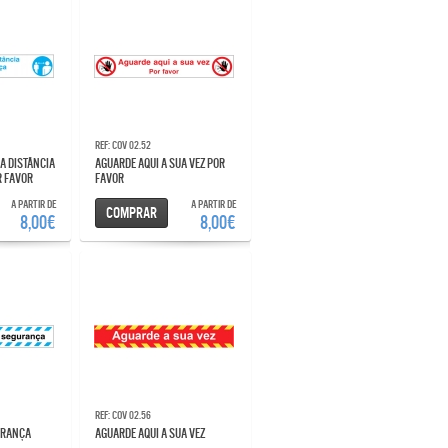
Ref: COV 02.52
AGUARDE AQUI A SUA VEZ POR
R FAVOR
FAVOR
A partir de
A partir de
Comprar
8,00€
8,00€
Ref: COV 02.56
GURANÇA
AGUARDE AQUI A SUA VEZ