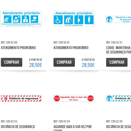
Ref: COV 02.40
Ref: COV 02.41
Ref: COV 02.51
ATENDIMENTO PRIORITÁRIO
ATENDIMENTO PRIORITÁRIO
COVID - MANTENHA A DISTÂNCIA
DE SEGURANÇA PO
A partir de
A partir de
Comprar
Comprar
Comprar
28,50€
28,50€
Ref: COV 02.53
Ref: COV 02.54
Ref: COV 02.55
DISTÂNCIA DE SEGURANÇA
AGUARDE AQUI A SUA VEZ POR
DISTÂNCIA DE SE