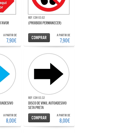
Ref: COV 03.02
R FAVOR
(PROIBIDO PERMANECER)
A partir de
A partir de
Comprar
7,90€
7,90€
Ref: COV 03.32
DISCO DE VINIL AUTOADESIVO
SETA PRETA
A partir de
A partir de
Comprar
8,00€
8,00€