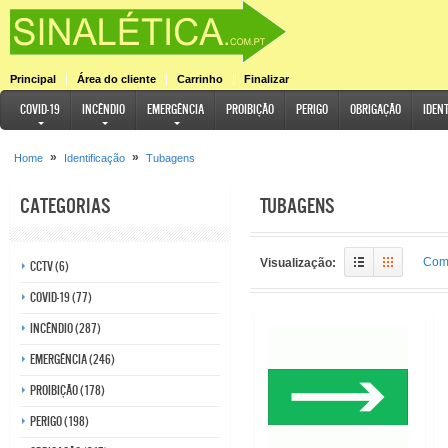
Principal
Área do cliente
Carrinho
Finalizar
COVID-19
Incêndio
Emergência
Proibição
Perigo
Obrigação
Iden
»
»
Home
Identificação
Tubagens
Categorias
Tubagens
Comp
Visualização:
CCTV (6)
COVID-19 (77)
Incêndio (287)
Emergência (246)
Proibição (178)
Perigo (198)