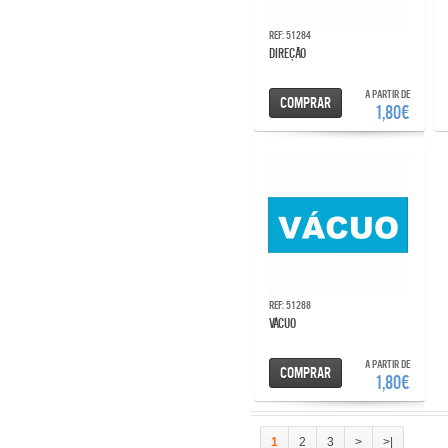
Ref: 51284
DIREÇÃO
A partir de
Comprar
1,80€
Ref: 51288
VÁCUO
A partir de
Comprar
1,80€
1
2
3
>
>|