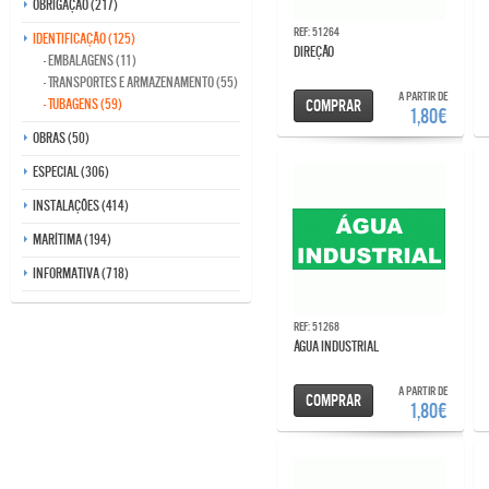
Obrigação (217)
Ref: 51264
Identificação (125)
DIREÇÃO
- Embalagens (11)
- Transportes e armazenamento (55)
A partir de
- Tubagens (59)
Comprar
1,80€
Obras (50)
Especial (306)
Instalações (414)
Marítima (194)
Informativa (718)
Ref: 51268
ÁGUA INDUSTRIAL
A partir de
Comprar
1,80€